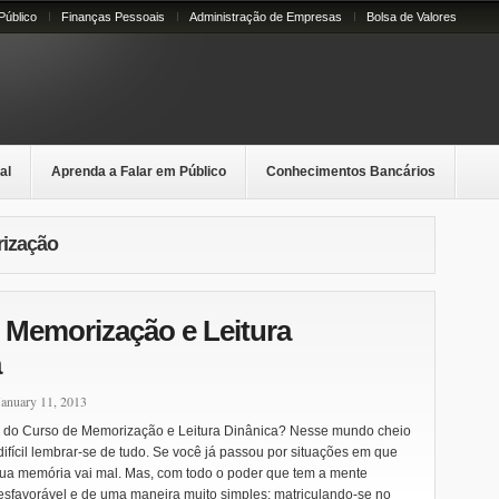
Público
Finanças Pessoais
Administração de Empresas
Bolsa de Valores
al
Aprenda a Falar em Público
Conhecimentos Bancários
rização
 Memorização e Leitura
a
anuary 11, 2013
vo do Curso de Memorização e Leitura Dinânica? Nesse mundo cheio
difícil lembrar-se de tudo. Se você já passou por situações em que
 sua memória vai mal. Mas, com todo o poder que tem a mente
esfavorável e de uma maneira muito simples: matriculando-se no