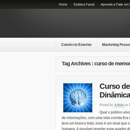
Home
Estética Facial
Aprenda a Falar em 
Comércio Exterior
Marketing Pesso
Tag Archives : curso de memo
Curso de
Dinâmic
Posted by
Admin
on J
Qual o público al
de informações, com uma vida corrida fica 
teve um branco total, esse é um sinal que
humana, é possível reverter esse quadro d