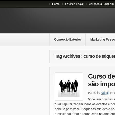
Home
Estética Facial
Aprenda a Falar em 
Comércio Exterior
Marketing Pesso
Tag Archives : curso de etiquet
Curso de 
são impo
Posted by
Admin
on J
Você tem dúvidas s
qual traje utilizar em todos os eventos e 
perfeito para você. Pequenas atitudes e p
profissional. Usar a roupa certa no ambien