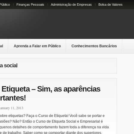
Público
Finanças Pessoais
Administração de Empresas
Bolsa de Valores
al
Aprenda a Falar em Público
Conhecimentos Bancários
a social
Etiqueta – Sim, as aparências
rtantes!
anuary 11, 2013
obre etiquetas? Faça o Curso de Etiqueta! Você sabe se portar e
ocasiões? Não? Então o Curso de Etiqueta Social e Empresarial é
equenos detalhes de comportamento fazem toda a diferença na vida
te de trabalho. Saber como se comportar diante dos superiores.