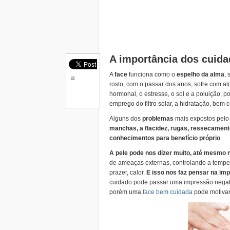
A importância dos cuida
A
face
funciona como o
espelho da alma
,
rosto, com o passar dos anos, sofre com a
hormonal, o estresse, o sol e a poluição, 
emprego do filtro solar, a hidratação, bem
Alguns dos
problemas
mais expostos pelo 
manchas, a flacidez, rugas, ressecament
conhecimentos para benefício próprio
.
A pele pode nos dizer muito, até mesmo
de ameaças externas, controlando a temper
prazer, calor.
E isso nos faz pensar na im
cuidado pode passar uma impressão negati
porém uma
face bem cuidada
pode motivar