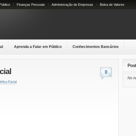
Público
Finanças Pessoais
Administração de Empresas
Bolsa de Valores
al
Aprenda a Falar em Público
Conhecimentos Bancários
Post
cial
0
No re
tética Facial